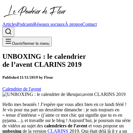
Articles
Podcasts
Réseaux sociaux
À propos
Contact
Ouvrir/fermer le menu
UNBOXING : le calendrier
de l’avent CLARINS 2019
Published
11/11/2019
by
Fleur
Calendrier de l'avent
Hello mes beautés ! J’espère que vous allez bien en ce lundi férié !
Je vis pour ma part un deuxième dimanche : je suis toujours en
« tenue d’intérieur » (j’aime ce mot chic qui signifie que tu es en
pyjama…), et travaille sur le blog ! Aujourd’hui, je poursuis ma série
de vidéos au sujet des
calendriers de l’avent
et vous propose un
unboxing
de la version
CLARINS
2019. Qui était déjà là il y a un