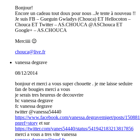
Bonjour!
Encore un cadeau tout doux pour nous ..Je tente à nouveau !!
Je suis FB – Gueguin Gwladys (Chouca) ET Hellocoton –
Chouca ET Twitter – AS.CHOUCA @ASChouca ET
Google+ – AS.CHOUCA
Merciiii 😉
chouca@live.fr
vanessa degrave
08/12/2014
bonjour et merci a vous super chouette . je me laisse seduire
fan de bougies merci a vous
je serais tres heureus de decouvrire
hc vanessa degrave
fc vanessa degrave
twitter @vanessa54440
https://www.facebook.com/vanessa.degravemiget/posts/1508
pnref=story
et sur
https://twitter.com/vanes54440/status/541942183213817856
merci a vous a tres vite vanessa
vanessa.degrave@neuf.fr