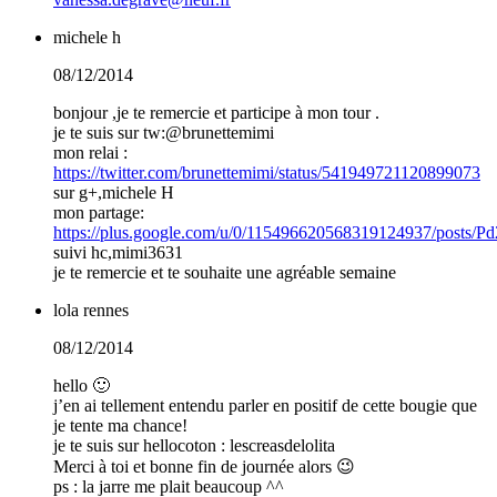
michele h
08/12/2014
bonjour ,je te remercie et participe à mon tour .
je te suis sur tw:@brunettemimi
mon relai :
https://twitter.com/brunettemimi/status/541949721120899073
sur g+,michele H
mon partage:
https://plus.google.com/u/0/115496620568319124937/posts
suivi hc,mimi3631
je te remercie et te souhaite une agréable semaine
lola rennes
08/12/2014
hello 🙂
j’en ai tellement entendu parler en positif de cette bougie que
je tente ma chance!
je te suis sur hellocoton : lescreasdelolita
Merci à toi et bonne fin de journée alors 😉
ps : la jarre me plait beaucoup ^^