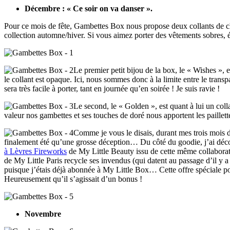
Décembre : « Ce soir on va danser ».
Pour ce mois de fête, Gambettes Box nous propose deux collants de 
collection automne/hiver. Si vous aimez porter des vêtements sobres, élé
Le premier petit bijou de la box, le « Wishes », 
le collant est opaque. Ici, nous sommes donc à la limite entre le transp
sera très facile à porter, tant en journée qu’en soirée ! Je suis ravie !
Le second, le « Golden », est quant à lui un coll
valeur nos gambettes et ses touches de doré nous apportent les paillet
Comme je vous le disais, durant mes trois mois 
finalement été qu’une grosse déception… Du côté du goodie, j’ai découv
à Lèvres Fireworks
de My Little Beauty issu de cette même collaborati
de My Little Paris recycle ses invendus (qui datent au passage d’il y a 
puisque j’étais déjà abonnée à My Little Box… Cette offre spéciale 
Heureusement qu’il s’agissait d’un bonus !
Novembre