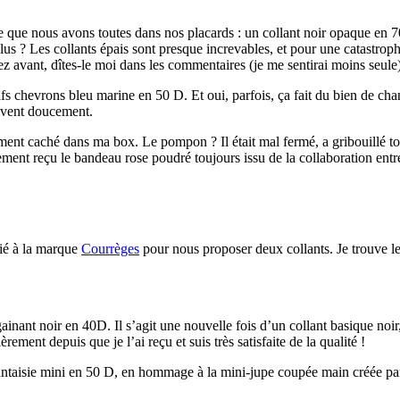
ue que nous avons toutes dans nos placards : un collant noir opaque en 7
plus ? Les collants épais sont presque increvables, et pour une catastro
ez avant, dîtes-le moi dans les commentaires (je me sentirai moins seule)
fs chevrons bleu marine en 50 D. Et oui, parfois, ça fait du bien de chan
rrivent doucement.
ment caché dans ma box. Le pompon ? Il était mal fermé, a gribouillé to
alement reçu le bandeau rose poudré toujours issu de la collaboration
ié à la marque
Courrèges
pour nous proposer deux collants. Je trouve le 
gainant noir en 40D. Il s’agit une nouvelle fois d’un collant basique noir
rement depuis que je l’ai reçu et suis très satisfaite de la qualité !
fantaisie mini en 50 D, en hommage à la mini-jupe coupée main créée pa