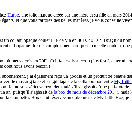
chez
Harpe
, une jolie marque créée par une mère et sa fille en mars 2014.
gants, et que vous raffolez des belles matières, je vous conseille viveme
est un collant opaque couleur lie-de-vin en 40D. 40 D ? Il s’agit du nom
arent et l’opaque. Je suis complètement conquise par cette couleur, que je
ant plumetis dorés en 20D. Celui-ci est beaucoup plus festif, et terminer
tes dont nous avons besoin !
d’abonnement, j’ai également reçu un goodie et un produit de beauté d
ert le masking tape et les gift tags de la collaboration entre
My Littl
on. Je me suis sérieusement demandé s’il s’agissait d’une plaisanterie… 
un an, puisqu’il s’agissait de
la box du mois de décembre 2014
), mais 
pour la Gambettes Box étant réservée aux abonnés de My Little Box, je