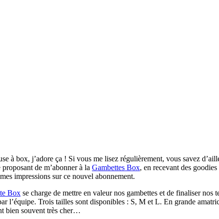
use à box, j’adore ça ! Si vous me lisez régulièrement, vous savez d’ail
me proposant de m’abonner à la
Gambettes Box
, en recevant des goodies 
us mes impressions sur ce nouvel abonnement.
te Box
se charge de mettre en valeur nos gambettes et de finaliser nos t
l’équipe. Trois tailles sont disponibles : S, M et L. En grande amatrice d
ent bien souvent très cher…