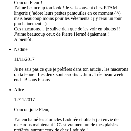
Coucou Fleur !
J’aime beaucoup ton look ! Je vais souvent chez ETAM
lingerie (j’adore leurs petites pantoufles en ce moment ^^)
mais beaucoup moins pour les vêtements ! j’y ferai un tour
prochainement =).
Ces macarons… je salive rien que de les voir en photos !!
J’aime beaucoup ceux de Pierre Hermé également !
A bientôt !
Nadine
11/11/2017
Je ne sais pas ce que je préfères dans ton article , les macarons
ou ta tenue . Les deux sont assortis …hihi . Très beau week
end . Bisous bisous
Alice
12/11/2017
Coucou jolie Fleur,
J’ai enchainé les 2 articles Ladurée et ohlala j’ai envie de
macarons maintenant ! C’est vraiment un de mes plaisirs
préférés, surtout ceux de chez Ladurée !