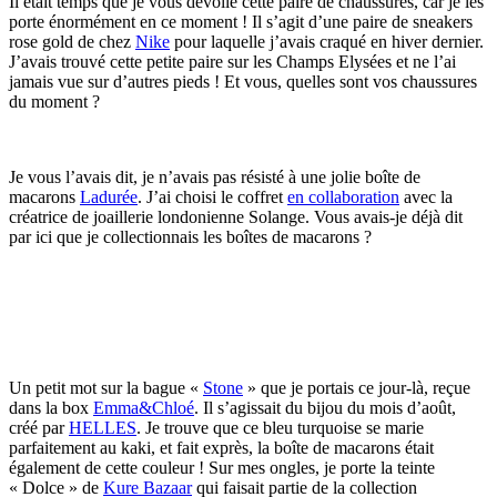
Il était temps que je vous dévoile cette paire de chaussures, car je les
porte énormément en ce moment ! Il s’agit d’une paire de sneakers
rose gold de chez
Nike
pour laquelle j’avais craqué en hiver dernier.
J’avais trouvé cette petite paire sur les Champs Elysées et ne l’ai
jamais vue sur d’autres pieds ! Et vous, quelles sont vos chaussures
du moment ?
Je vous l’avais dit, je n’avais pas résisté à une jolie boîte de
macarons
Ladurée
. J’ai choisi le coffret
en collaboration
avec la
créatrice de joaillerie londonienne Solange. Vous avais-je déjà dit
par ici que je collectionnais les boîtes de macarons ?
Un petit mot sur la bague «
Stone
» que je portais ce jour-là, reçue
dans la box
Emma&Chloé
. Il s’agissait du bijou du mois d’août,
créé par
HELLES
. Je trouve que ce bleu turquoise se marie
parfaitement au kaki, et fait exprès, la boîte de macarons était
également de cette couleur ! Sur mes ongles, je porte la teinte
« Dolce » de
Kure Bazaar
qui faisait partie de la collection