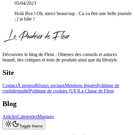
05/04/2023
Holà Bea ! Oh, merci beaucoup . Ca va être une belle journée
; j’ai hâte !
Découvrez le blog de Fleur : Obtenez des conseils et astuces
beauté, des critiques et tests de produits ainsi que du lifestyle.
Site
Contact
À propos
Résaux sociaux
Mentions légales
Politique de
confidentialité
Politique de cookies (UE)
La Classe de Fleur
Blog
Articles
Categories
Marques
Toggle theme